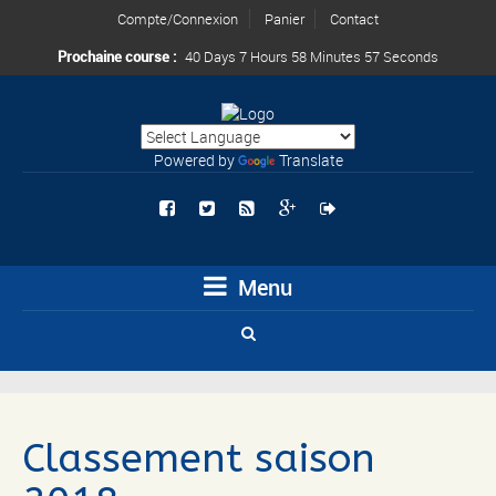
Compte/Connexion
Panier
Contact
Prochaine course :
40 Days 7 Hours 58 Minutes 57 Seconds
Powered by
Translate
Menu
Classement saison