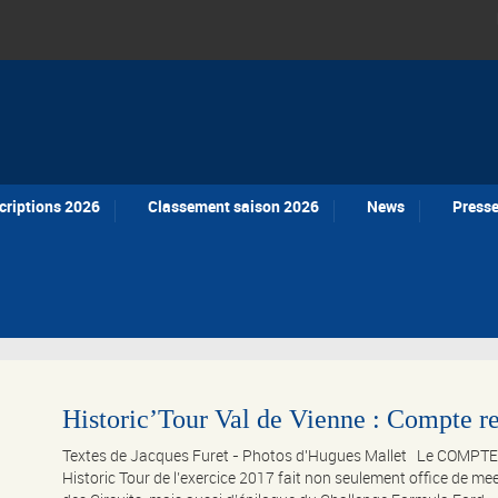
criptions 2026
Classement saison 2026
News
Press
Historic’Tour Val de Vienne : Compte ren
Textes de Jacques Furet - Photos d'Hugues Mallet Le COMPTE RE
Historic Tour de l’exercice 2017 fait non seulement office de m