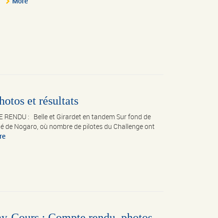
.
More
otos et résultats
RENDU : Belle et Girardet en tandem Sur fond de
ôté de Nogaro, où nombre de pilotes du Challenge ont
re
ny-Cours : Compte rendu, photos