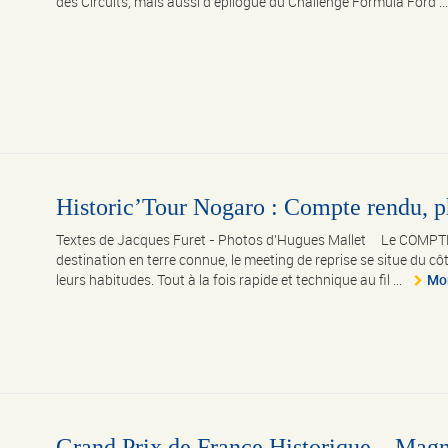
des Circuits, mais aussi d’épilogue du Challenge Formula Ford ..
Historic’Tour Nogaro : Compte rendu, ph
Textes de Jacques Furet - Photos d'Hugues Mallet Le COMPTE 
destination en terre connue, le meeting de reprise se situe du c
leurs habitudes. Tout à la fois rapide et technique au fil ...
Mo
Grand Prix de France Historique – Mag