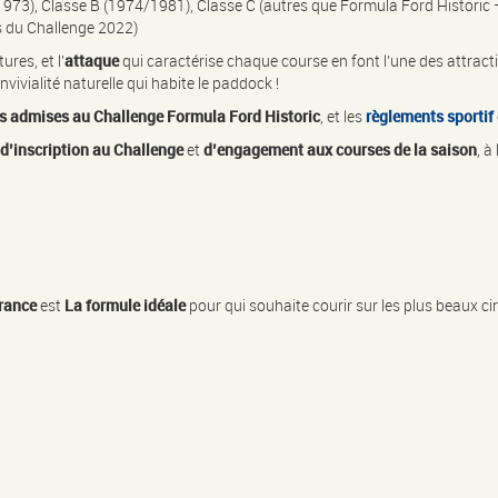
973), Classe B (1974/1981), Classe C (autres que Formula Ford Historic –
s du Challenge 2022)
res, et l’
attaque
qui caractérise chaque course en font l’une des attracti
nvivialité naturelle qui habite le paddock !
res admises au Challenge Formula
Ford Historic
, et les
règlements sportif
d’
inscription au Challenge
et
d’engagement aux courses de la saison
, à
rance
est
La formule idéale
pour qui souhaite courir sur les plus beaux cir