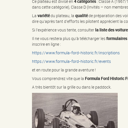
Ce plateau est divisé en
4 catégories
: Classe A (1967/1
dans cette catégorie), Classe D (Invités – non membre
La
variété
du plateau, la
qualité
de préparation des voitu
dire qu’après tant d’efforts les pilotent apprécient la co
Si l’expérience vous tente, consulter
la liste des voitu
Il ne vous restera plus qu’à télécharger les
formulaires 
inscrire en ligne :
https://www.formula-ford-historic.fr/inscriptions
https://www.formula-ford-historic.fr/events
et en route pour la grande aventure !
Vous comprendrez vite que la
Formula Ford Historic F
A très bientôt sur la grille ou dans le paddock.