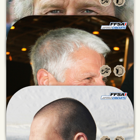
Régis
PREVOST
Bernard
RICHARD