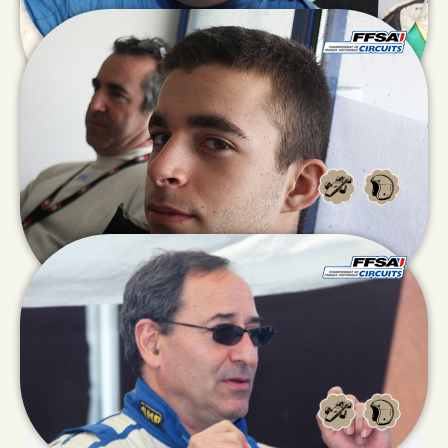
Brady
BELTRAMELLI
François
BUGAT