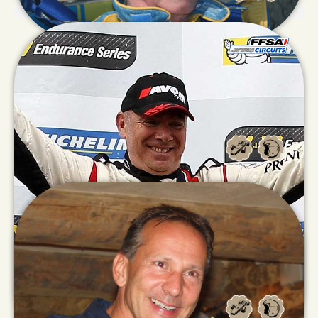
Jean
MERCIER
John
DOE