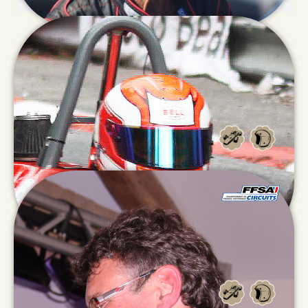
Jacques
NAVEAU
James
LOVETT