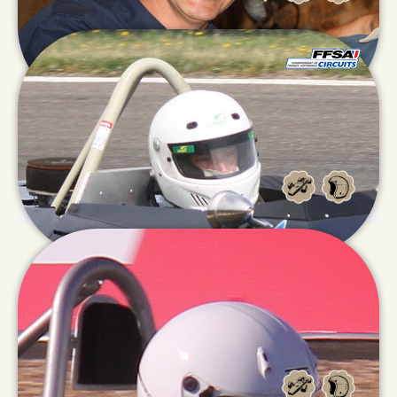
Jean
DIONISOTTI
Julien
NAVEAU