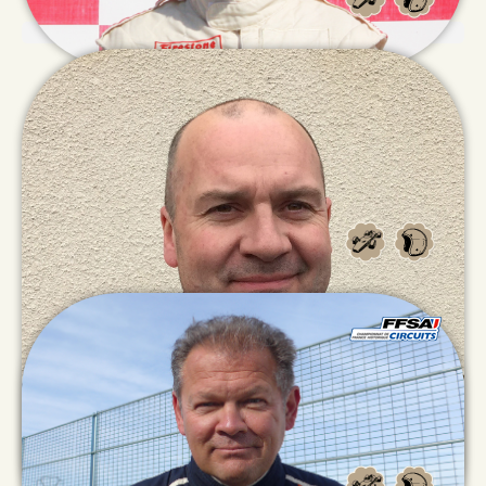
Gislain
GENECAND
Olivier
PFEFFERLE