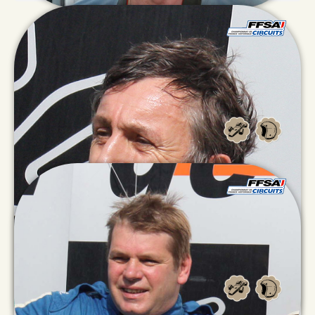
Bernard
BONDURAND
François
BELLE