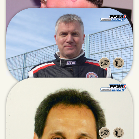
Jean François
BOURGEOIS
Jérome
ARSAC