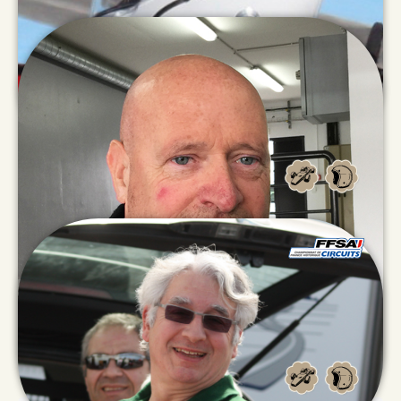
Gabriel
NAVEAU
Gary
SPROUL