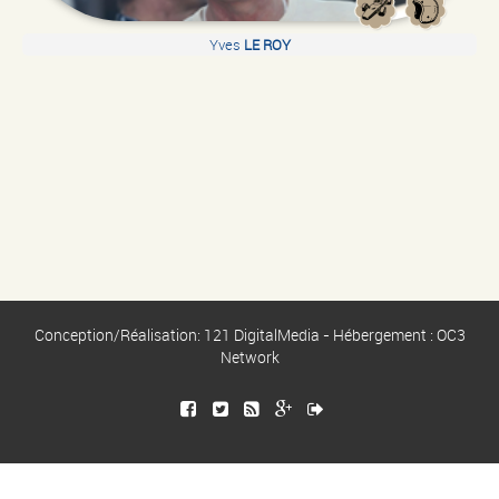
Yves
LE ROY
Conception/Réalisation: 121 DigitalMedia - Hébergement : OC3
Network