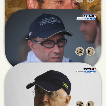
Emmanuel
LECLERC
Michel
GHIO