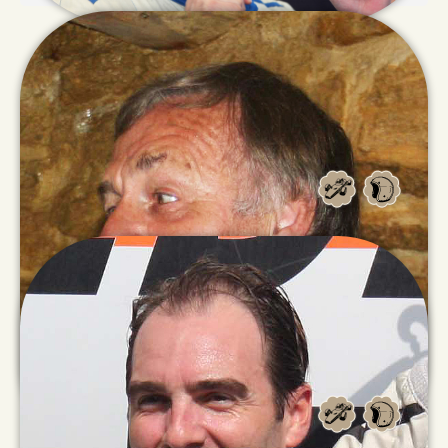
Stuart
DIX
Christian
VAGLIO GIORS