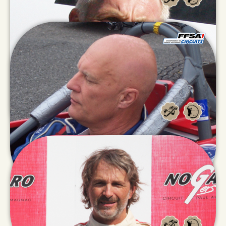
Alain
GIRARDET
Patrick
MORRISSEY