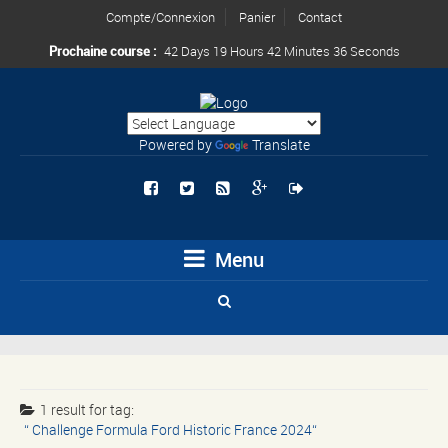
Compte/Connexion
Panier
Contact
Prochaine course :
42 Days 19 Hours 42 Minutes 36 Seconds
Powered by
Translate
Menu
1 result for
tag:
Challenge Formula Ford Historic France 2024