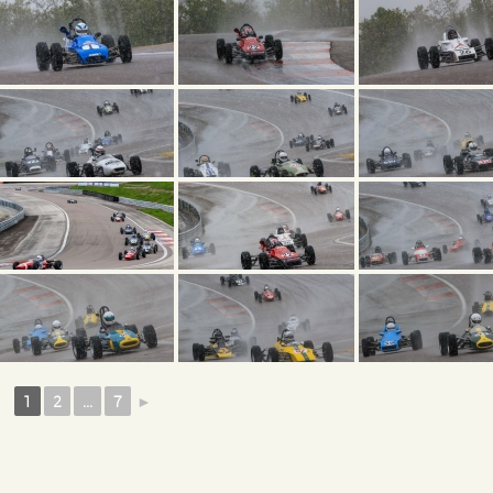
1
2
...
7
►