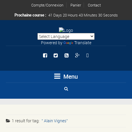
Compte/Connexion
Panier
Contact
Prochaine course :
41 Days 20 Hours 43 Minutes 30 Seconds
Powered by
Translate
Menu
1 result for
tag:
Alain Vignes