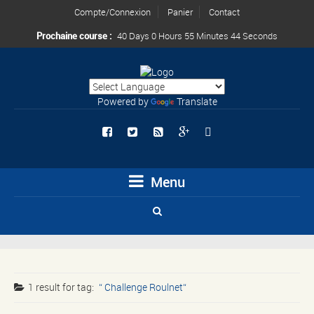
Compte/Connexion
Panier
Contact
Prochaine course :
40 Days 0 Hours 55 Minutes 44 Seconds
Powered by
Translate
Menu
1 result for
tag:
Challenge Roulnet