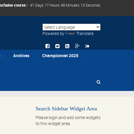
ochaine course :
41 Days 17 Hours 49 Minutes 13 Seconds
Powered by
Translate
e
Archives
Championnat 2025
Search Sidebar Widget Area
Please login and add some widgets
to this widget area.