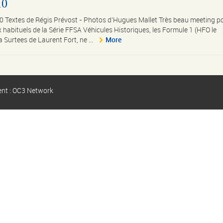
10
10 Textes de Régis Prévost - Photos d’Hugues Mallet Très beau meeting p
x habituels de la Série FFSA Véhicules Historiques, les Formule 1 (HFO le
 la Surtees de Laurent Fort, ne ...
More
ent : OC3 Network