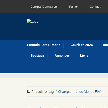
Compte/Connexion
Panier
Contact
Formula Ford Historic
Courir en 2026
Ins
Boutique
Annonces
Liens
1 result for
tag:
Championnat du Monde FIA