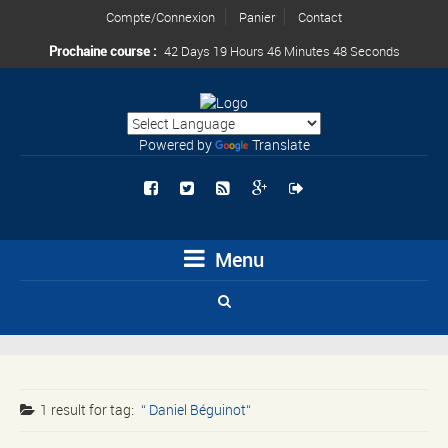
Compte/Connexion
Panier
Contact
Prochaine course :
42 Days 19 Hours 46 Minutes 48 Seconds
Powered by
Translate
Menu
1 result for
tag:
Daniel Béguinot