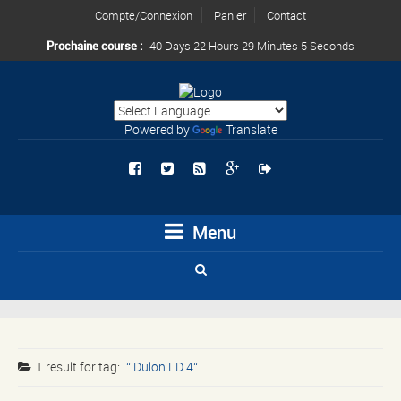
Compte/Connexion
Panier
Contact
Prochaine course :
40 Days 22 Hours 29 Minutes 4 Seconds
Powered by
Translate
Menu
1 result for
tag:
Dulon LD 4