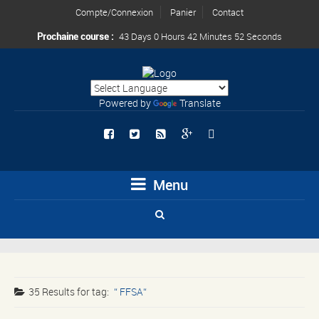
Compte/Connexion
Panier
Contact
Prochaine course :
43 Days 0 Hours 42 Minutes 52 Seconds
Powered by
Translate
Menu
35 Results for
tag:
FFSA