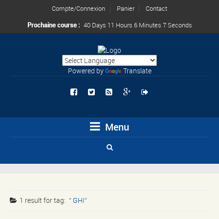
Compte/Connexion
Panier
Contact
Prochaine course :
40 Days 11 Hours 6 Minutes 7 Seconds
Powered by
Translate
Menu
1 result for
tag:
GHI