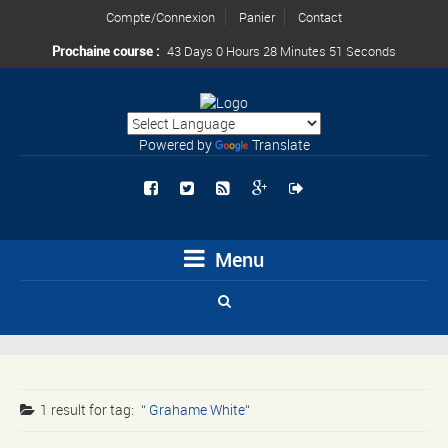
Compte/Connexion
Panier
Contact
Prochaine course :
43 Days 0 Hours 28 Minutes 51 Seconds
Powered by
Translate
Menu
1 result for
tag:
Grahame White