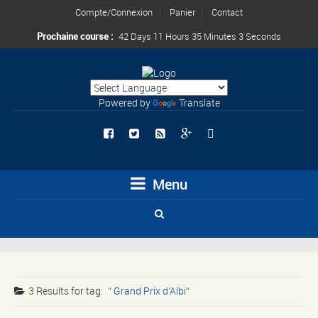
Compte/Connexion
Panier
Contact
Prochaine course :
42 Days 11 Hours 35 Minutes 2 Seconds
Powered by
Translate
Menu
3 Results for
tag:
Grand Prix d’Albi