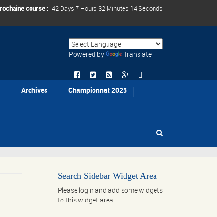
rochaine course :
42 Days 7 Hours 32 Minutes 14 Seconds
Powered by
Translate
e
Archives
Championnat 2025
Search Sidebar Widget Area
Please login and add some widgets
to this widget area.