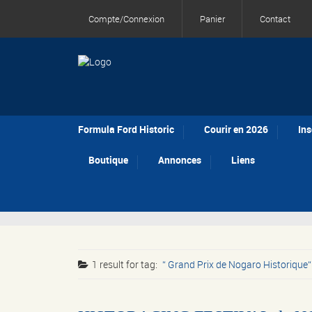
Compte/Connexion
Panier
Contact
Formula Ford Historic
Courir en 2026
Ins
Boutique
Annonces
Liens
1 result for
tag:
Grand Prix de Nogaro Historique