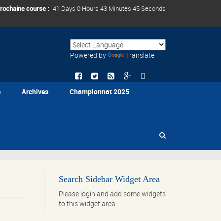
rochaine course :
41 Days 0 Hours 43 Minutes 45 Seconds
Powered by
Translate
e
Archives
Championnat 2025
Search Sidebar Widget Area
Please login and add some widgets
to this widget area.