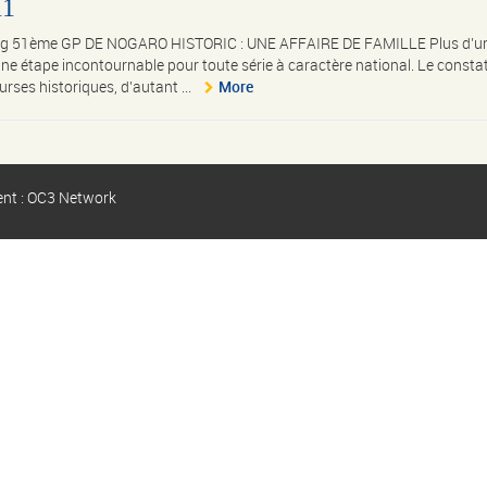
11
acing 51ème GP DE NOGARO HISTORIC : UNE AFFAIRE DE FAMILLE Plus d’u
une étape incontournable pour toute série à caractère national. Le consta
ses historiques, d’autant ...
More
ent : OC3 Network