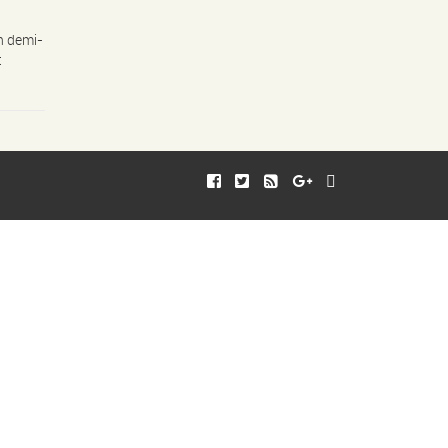
n demi-
t