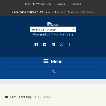
Compte/Connexion
Panier
Contact
Prochaine course :
43 Days 10 Hours 35 Minutes 7 Seconds
Powered by
Translate
Menu
1 result for
tag:
GT2i CLAS