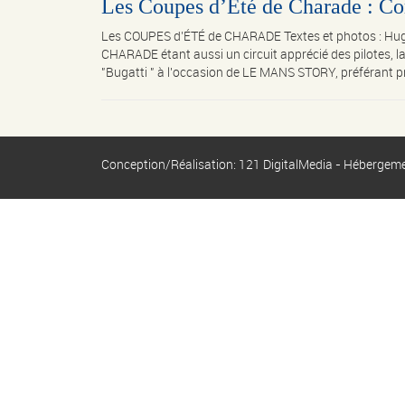
Les Coupes d’Été de Charade : Com
Les COUPES d’ÉTÉ de CHARADE Textes et photos : Hu
CHARADE étant aussi un circuit apprécié des pilotes, la
"Bugatti " à l'occasion de LE MANS STORY, préférant pro
Conception/Réalisation: 121 DigitalMedia - Hébergem