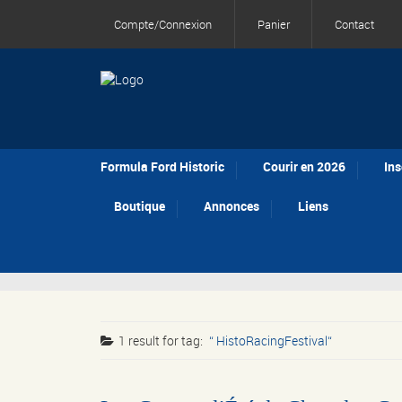
Compte/Connexion
Panier
Contact
Formula Ford Historic
Courir en 2026
Ins
Boutique
Annonces
Liens
1 result for
tag:
HistoRacingFestival