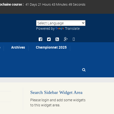
ochaine course :
41 Days 21 Hours 43 Minutes 49 Seconds
Powered by
Translate
e
Archives
Championnat 2025
Search Sidebar Widget Area
Please login and add some widgets
to this widget area.