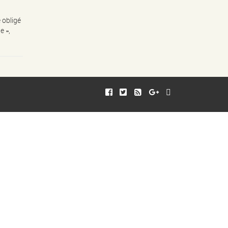
 obligé
e »,