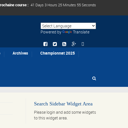
rochaine course :
41 Days 3 Hours 25 Minutes 55 Seconds
Powered by
Translate
e
Archives
Championnat 2025
Search Sidebar Widget Area
Please login and add some widgets
to this widget area.