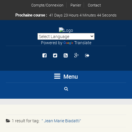
Compte/Connexion
Panier
Contact
Prochaine course :
41 Days 23 Hours 4 Minutes 44 Seconds
Powered by
Translate
Menu
1 result for
tag:
Jean Marie Biadatti