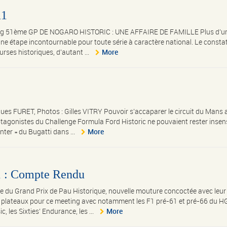
11
acing 51ème GP DE NOGARO HISTORIC : UNE AFFAIRE DE FAMILLE Plus d’u
une étape incontournable pour toute série à caractère national. Le consta
ses historiques, d’autant ...
More
FURET, Photos : Gilles VITRY Pouvoir s’accaparer le circuit du Mans 
otagonistes du Challenge Formula Ford Historic ne pouvaient rester insens
nter » du Bugatti dans ...
More
1 : Compte Rendu
e du Grand Prix de Pau Historique, nouvelle mouture concoctée avec leur 
aux plateaux pour ce meeting avec notamment les F1 pré-61 et pré-66 du 
, les Sixties’ Endurance, les ...
More