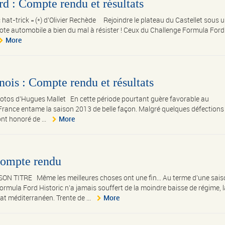
d : Compte rendu et résultats
hat-trick » (*) d’Olivier Rechède Rejoindre le plateau du Castellet sous 
pilote automobile a bien du mal à résister ! Ceux du Challenge Formula Ford
More
ois : Compte rendu et résultats
otos d’Hugues Mallet En cette période pourtant guère favorable au
 France entame la saison 2013 de belle façon. Malgré quelques défections
nt honoré de ...
More
 compte rendu
TITRE Même les meilleures choses ont une fin… Au terme d’une sais
Formula Ford Historic n’a jamais souffert de la moindre baisse de régime, l
t méditerranéen. Trente de ...
More