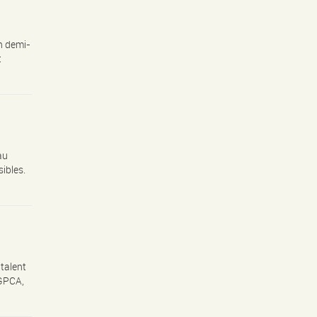
n demi-
t
au
ibles.
talent
HGPCA,