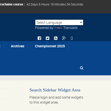
rochaine course :
42 Days 6 Hours 16 Minutes 53 Seconds
Powered by
Translate
e
Archives
Championnat 2025
Search Sidebar Widget Area
Please login and add some widgets
to this widget area.