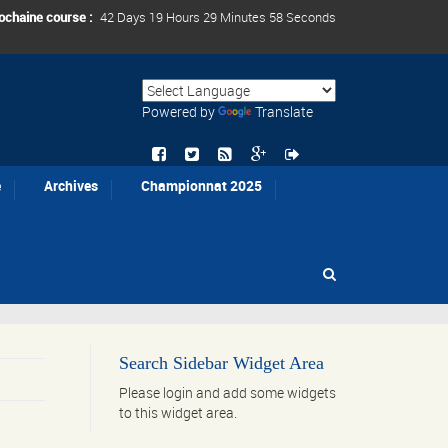
ochaine course :
42 Days 19 Hours 29 Minutes 58 Seconds
Powered by
Translate
e
Archives
Championnat 2025
Search Sidebar Widget Area
Please login and add some widgets
to this widget area.