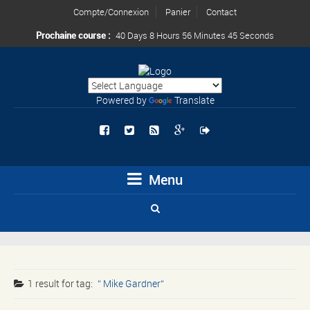
Compte/Connexion
Panier
Contact
Prochaine course :
40 Days 8 Hours 56 Minutes 44 Seconds
Powered by
Translate
Menu
1 result for
tag:
Mike Gardner