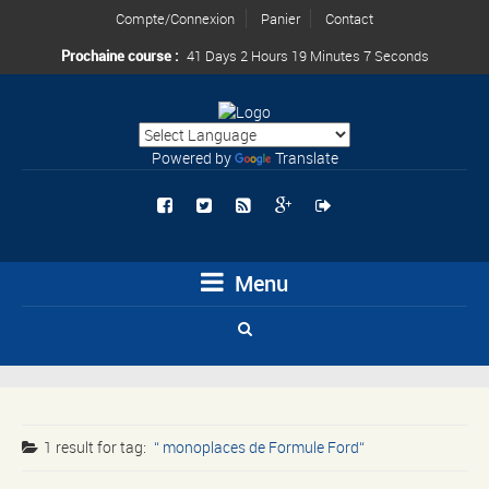
Compte/Connexion
Panier
Contact
Prochaine course :
41 Days 2 Hours 19 Minutes 7 Seconds
Powered by
Translate
Menu
1 result for
tag:
monoplaces de Formule Ford