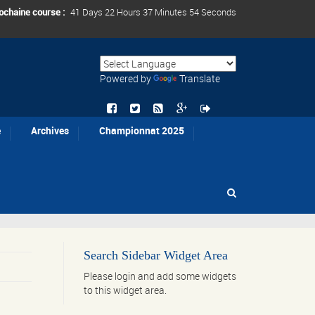
ochaine course :
41 Days 22 Hours 37 Minutes 54 Seconds
Powered by
Translate
e
Archives
Championnat 2025
Search Sidebar Widget Area
Please login and add some widgets
to this widget area.