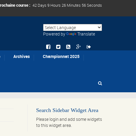
rochaine course :
42 Days 9 Hours 26 Minutes 56 Seconds
Powered by
Translate
e
Archives
Championnat 2025
Search Sidebar Widget Area
Please login and add some widgets
to this widget area.