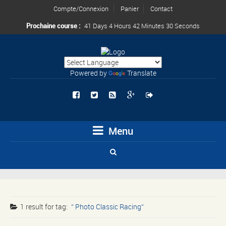
Compte/Connexion
Panier
Contact
Prochaine course :
41 Days 4 Hours 42 Minutes 30 Seconds
Powered by
Translate
Menu
1 result for
tag:
Photo Classic Racing