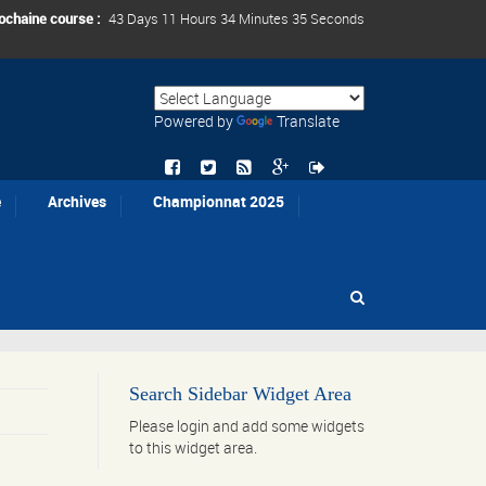
ochaine course :
43 Days 11 Hours 34 Minutes 35 Seconds
Powered by
Translate
e
Archives
Championnat 2025
Search Sidebar Widget Area
Please login and add some widgets
to this widget area.