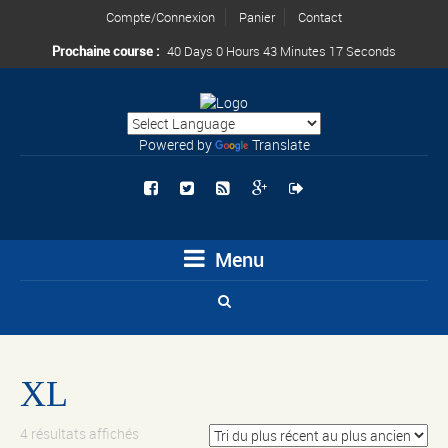
Compte/Connexion
Panier
Contact
Prochaine course :
40 Days 0 Hours 43 Minutes 17 Seconds
Powered by
Translate
Menu
XL
4 résultats affichés