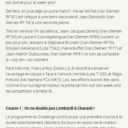
est donné pour le week-end !
Derrière, on joue déjà un autre match : Xavier Michel (Van Diemen
RF 81) est relégué à une demi-seconde et Jean Dionisotti (Van
Diemen RF 79) à une seconde pleine.
Très en verve en fin de séance, Jean-Jacques Deverly (Van Diemen
RF 80) et Laurent Courregelongue (Van Diemen RF80) suivent un
peu plus loin, laissant à Stéphane Brunetti (Van Diemen RF79),
Ghislain Genecand (Lola T342), Pierre Buffet (Van Diemen TF77) et
Jean-Martin Dubourdieu (Van Diemen RF81) le soin de compléter
le « top ten » du moment.
Parti très vite, Yves Le Roy (Dulon LD 4) réussit à conserver
l’avantage en classe A face à Yannick Verhille (Lola T 200) et Régis
Prévost (Mc Namara FCA MK3). Las, ses efforts auront été vains.
Victime d’un surrégime moteur, le pilote de l’Ain voit son week-end
de compétition s’arrêter là…
Course 1 : On ne double pas Lombardi à Charade !
Le programme du Challenge continue par une première course à la
durée volontairement réduite à dix tours en raison de la chaleur.