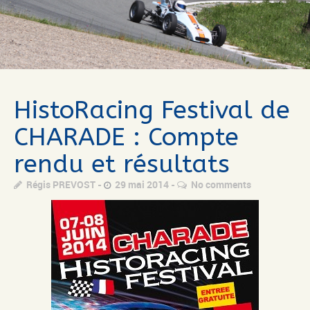
HistoRacing Festival de
CHARADE : Compte
rendu et résultats
Régis PREVOST
29 mai 2014
No comments