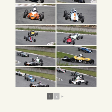
1
2
►