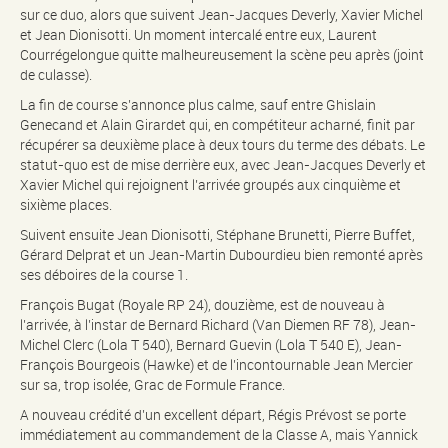
sur ce duo, alors que suivent Jean-Jacques Deverly, Xavier Michel
et Jean Dionisotti. Un moment intercalé entre eux, Laurent
Courrégelongue quitte malheureusement la scène peu après (joint
de culasse).
La fin de course s’annonce plus calme, sauf entre Ghislain
Genecand et Alain Girardet qui, en compétiteur acharné, finit par
récupérer sa deuxième place à deux tours du terme des débats. Le
statut-quo est de mise derrière eux, avec Jean-Jacques Deverly et
Xavier Michel qui rejoignent l’arrivée groupés aux cinquième et
sixième places.
Suivent ensuite Jean Dionisotti, Stéphane Brunetti, Pierre Buffet,
Gérard Delprat et un Jean-Martin Dubourdieu bien remonté après
ses déboires de la course 1.
François Bugat (Royale RP 24), douzième, est de nouveau à
l’arrivée, à l’instar de Bernard Richard (Van Diemen RF 78), Jean-
Michel Clerc (Lola T 540), Bernard Guevin (Lola T 540 E), Jean-
François Bourgeois (Hawke) et de l’incontournable Jean Mercier
sur sa, trop isolée, Grac de Formule France.
A nouveau crédité d’un excellent départ, Régis Prévost se porte
immédiatement au commandement de la Classe A, mais Yannick