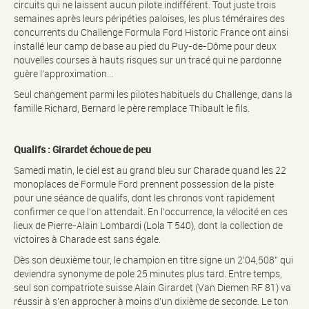
circuits qui ne laissent aucun pilote indifférent. Tout juste trois
semaines après leurs péripéties paloises, les plus téméraires des
concurrents du Challenge Formula Ford Historic France ont ainsi
installé leur camp de base au pied du Puy-de-Dôme pour deux
nouvelles courses à hauts risques sur un tracé qui ne pardonne
guère l’approximation…
Seul changement parmi les pilotes habituels du Challenge, dans la
famille Richard, Bernard le père remplace Thibault le fils.
Qualifs : Girardet échoue de peu
Samedi matin, le ciel est au grand bleu sur Charade quand les 22
monoplaces de Formule Ford prennent possession de la piste
pour une séance de qualifs, dont les chronos vont rapidement
confirmer ce que l’on attendait. En l’occurrence, la vélocité en ces
lieux de Pierre-Alain Lombardi (Lola T 540), dont la collection de
victoires à Charade est sans égale.
Dès son deuxième tour, le champion en titre signe un 2’04,508’’ qui
deviendra synonyme de pole 25 minutes plus tard. Entre temps,
seul son compatriote suisse Alain Girardet (Van Diemen RF 81) va
réussir à s’en approcher à moins d’un dixième de seconde. Le ton