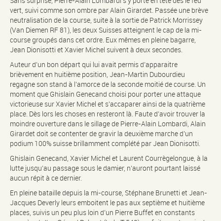
Sans surprise, Pierre-Alain Lombardi s’y porte en tête dès le feu
vert, suivi comme son ombre par Alain Girardet. Passée une brève
neutralisation de la course, suite à la sortie de Patrick Morrissey
(Van Diemen RF 81), les deux Suisses atteignent le cap de la mi-
course groupés dans cet ordre. Eux mêmes en pleine bagarre,
Jean Dionisotti et Xavier Michel suivent à deux secondes.
Auteur d’un bon départ qui lui avait permis d’apparaitre
brièvement en huitième position, Jean-Martin Dubourdieu
regagne son stand à l’amorce de la seconde moitié de course. Un
moment que Ghislain Genecand choisi pour porter une attaque
victorieuse sur Xavier Michel et s’accaparer ainsi de la quatrième
place. Dès lors les choses en resteront là. Faute d’avoir trouver la
moindre ouverture dans le sillage de Pierre-Alain Lombardi, Alain
Girardet doit se contenter de gravir la deuxième marche d’un
podium 100% suisse brillamment complété par Jean Dionisotti.
Ghislain Genecand, Xavier Michel et Laurent Courrègelongue, à la
lutte jusqu’au passage sous le damier, n’auront pourtant laissé
aucun répit à ce dernier.
En pleine bataille depuis la mi-course, Stéphane Brunetti et Jean-
Jacques Deverly leurs emboitent le pas aux septième et huitième
places, suivis un peu plus loin d’un Pierre Buffet en constants