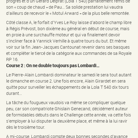
progrès et d’un Gérard Delprat (Lola T 540) parfaitement remis de
son « coup de chaud » de Pau… Sa solide prestation lui vaudra
d’ailleurs de recevoir le « Motul Arward » de la plus belle remontée.
Côté classe A, le forfait d’Yves Le Roy laisse d’abord le champ libre
à Régis Prévost, bon dixième au général en début de course, mais
en proie à une surchauffe moteur et qui va finalement devoir
s’incliner face à Yannick Verhille à quatre tours du but. Et même
voir sur la fin Jean-Jacques Cantounat revenir dans ses basques
et compléter le tiercé de la catégorie aux commandes de sa Royale
RP 16.
Course 2 : On ne double toujours pas Lombardi…
Le Pierre-Alain Lombardi dominateur le samedi le sera tout autant
le dimanche en course 2. Une fois encore, Alain Girardet en sera
quitte pour surveiller les échappements de la Lola T 540 dix tours
durant…
La tâche du fougueux vaudois va même se compliquer quelque
peu, car son compatriote Ghislain Genecand, décidément auteur
de formidables débuts dans le Challenge cette année, va cette fois
s’employer à lui disputer la deuxième place, et même à la lui ravir
dès le troisième tour.
A mi-course, Lombardi compte deux bonnes secondes d’avance