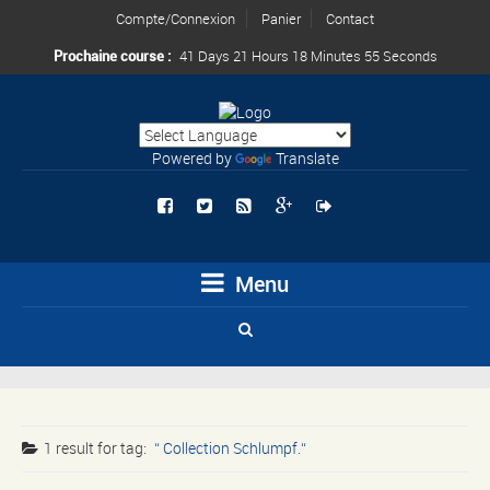
Compte/Connexion
Panier
Contact
Prochaine course :
41 Days 21 Hours 18 Minutes 55 Seconds
Powered by
Translate
Menu
1 result for
tag:
Collection Schlumpf.