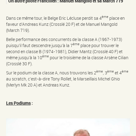
Un autre pilote Francilien : Manuel Mangold et sa March 719
ème
Dans ce même tour, le Belge Eric Lécluse perdit sa 4
place en
faveur d’Andreas Kunz (Crosslé 20 F) et de Manuel Mangold
(March 719).
Belle performance des concurrents de la classe A (1967-1973)
ème
puisqu’il faut descendre jusqu’à la 7
place pour trouver le
second en classe B (1974-1981), Didier Mantz (Crosslé 40 F) et
ème
même jusqu’à la 10
pour le troisième de la classe Arsène Cilian
(Crosslé 30 F).
ème
ème
ème
Sur le podium de la classe A, nous trouvons les 2
, 3
et 4
au scratch, c’est-à-dire Tony Rollet, le Marseillais Michel Ghio
(Merlyn Mk 20 A) et Andreas Kunz.
Les Podiums
: