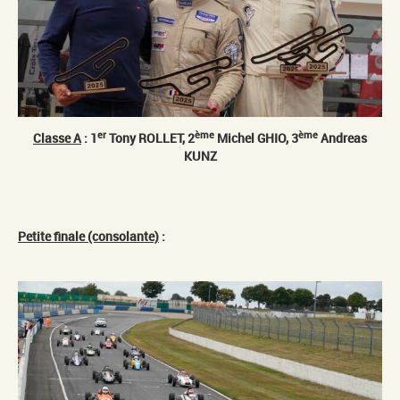
er
ème
ème
Classe A
: 1
Tony ROLLET, 2
Michel GHIO, 3
Andreas
KUNZ
Petite finale (consolante)
: