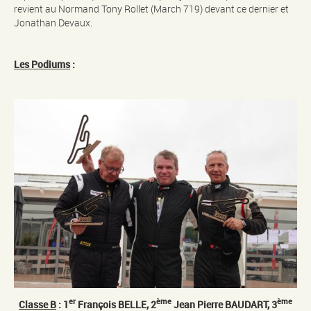
revient au Normand Tony Rollet (March 719) devant ce dernier et
Jonathan Devaux.
Les Podiums
:
er
ème
ème
Classe B
: 1
François BELLE, 2
Jean Pierre BAUDART, 3