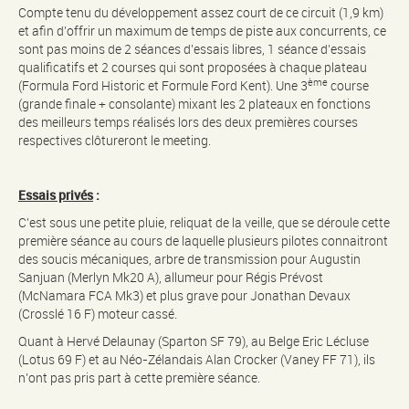
Compte tenu du développement assez court de ce circuit (1,9 km)
et afin d’offrir un maximum de temps de piste aux concurrents, ce
sont pas moins de 2 séances d’essais libres, 1 séance d’essais
qualificatifs et 2 courses qui sont proposées à chaque plateau
ème
(Formula Ford Historic et Formule Ford Kent). Une 3
course
(grande finale + consolante) mixant les 2 plateaux en fonctions
des meilleurs temps réalisés lors des deux premières courses
respectives clôtureront le meeting.
Essais privés
:
C’est sous une petite pluie, reliquat de la veille, que se déroule cette
première séance au cours de laquelle plusieurs pilotes connaitront
des soucis mécaniques, arbre de transmission pour Augustin
Sanjuan (Merlyn Mk20 A), allumeur pour Régis Prévost
(McNamara FCA Mk3) et plus grave pour Jonathan Devaux
(Crosslé 16 F) moteur cassé.
Quant à Hervé Delaunay (Sparton SF 79), au Belge Eric Lécluse
(Lotus 69 F) et au Néo-Zélandais Alan Crocker (Vaney FF 71), ils
n’ont pas pris part à cette première séance.