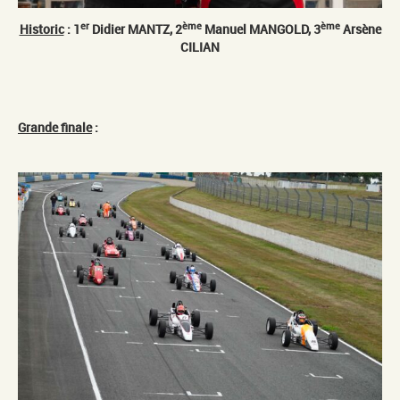
er
ème
ème
Historic
: 1
Didier MANTZ, 2
Manuel MANGOLD, 3
Arsène
CILIAN
Grande finale
: