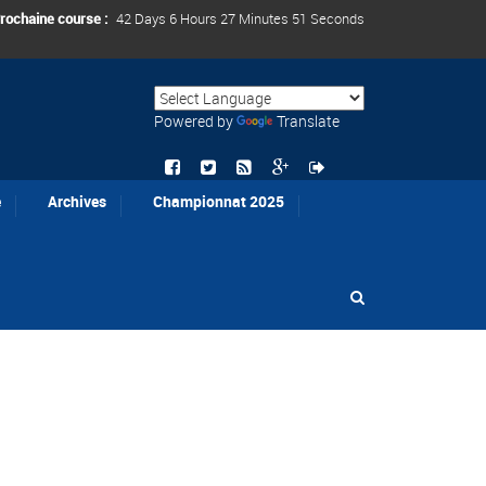
rochaine course :
42 Days 6 Hours 27 Minutes 50 Seconds
Powered by
Translate
e
Archives
Championnat 2025