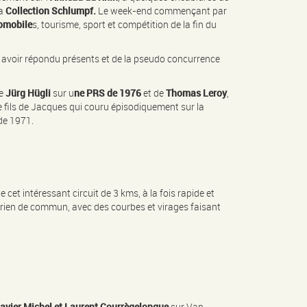
la
Collection Schlumpf.
Le week-end commençant par
omobile
s, tourisme, sport et compétition de la fin du
à avoir répondu présents et de la pseudo concurrence
se
Jürg Hügli
sur u
ne PRS de 1976
et de
Thomas Leroy
,
le fils de Jacques qui couru épisodiquement sur la
e 1971.
 cet intéressant circuit de 3 kms, à la fois rapide et
n rien de commun, avec des courbes et virages faisant
avier Michel et Laurent Courrègelongue
sur Van