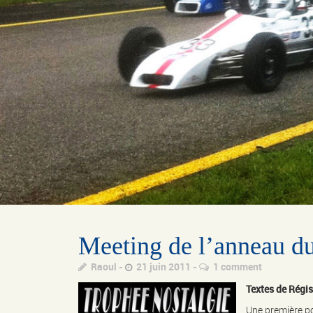
Meeting de l’anneau d
Raoul
21 juin 2011
1 comment
Textes de Régi
Une première po