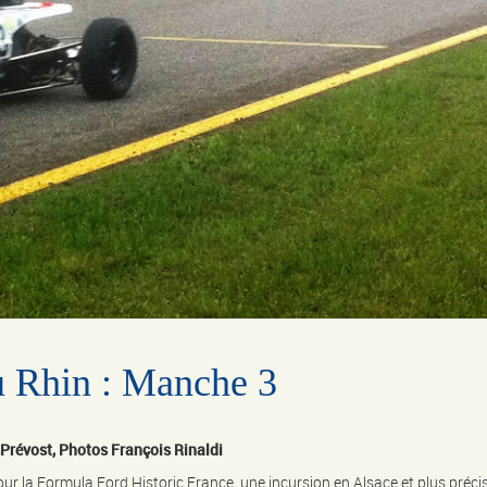
u Rhin : Manche 3
sPrévost, Photos François Rinaldi
ur la Formula Ford Historic France, une incursion en Alsace et plus précis