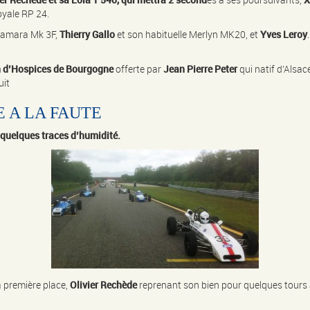
oyale RP 24.
Namara Mk 3F,
Thierry Gallo
et son habituelle Merlyn MK20, et
Yves Leroy
.
n d’Hospices de Bourgogne
offerte par
Jean Pierre Peter
qui natif d’Alsac
uit
E A LA FAUTE
quelques traces d’humidité.
 première place,
Olivier Rechède
reprenant son bien pour quelques tours a