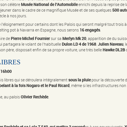
 son célèbre
Musée National de l’Automobile
enrichi depuis la reprise de 
 déjeuner dans le cadre de ce magnifique Musée et de ses quelques
500 aut
cle à nos jours.
l’éloignement pour certains dont les Palois qui seront malgré tout trois 
elting pot à Navarra en Espagne, nous serons
16 engagés
.
ire de
Pierre Michel Fournier
sur sa
Merlyn Mk 20
, apparition de du suis
qui partagera le volant de l’habituelle
Dulon LD 4 de 1968
.
Julien Naveau
, 
on père, disposait enfin de sa propre voiture, une très belle
Hawke DL2B
d
LIBRES
 16h00
is libres qui se déroulera intégralement
sous la pluie
pour la découverte de
pelant à la fois Nogaro et le Paul Ricard
, même si les infrastructures no
e, au palois
Olivier Rechède
.
ier Rechède et sa Lola T 540, qui mettra 2 second
es à ses poursuivants,
X