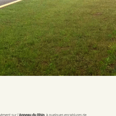
ément sur l’
Anneau du Rhin
, à quelques encablures de