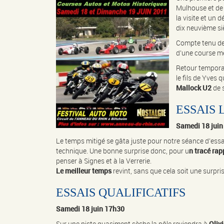
Mulhouse et de
la visite et un
dix neuvième siè
Compte tenu de 
d’une course m
Retour tempora
le fils de Yves 
Mallock U2
de s
ESSAIS 
Samedi 18 juin
Le temps mitigé se gâta juste pour notre séance d’essa
technique. Une bonne surprise donc, pour u
n tracé rap
penser à Signes et à la Verrerie.
Le meilleur temps
revint, sans que cela soit une surpris
ESSAIS QUALIFICATIFS
Samedi 18 juin 17h30
Sur une piste quasiment sèche la pôle reviendra à
Oliv