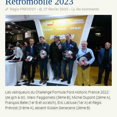
Rétromobile 2023
Régis PREVOST
27 février 2023
No comments
Les vainqueurs du Challenge Formula Ford Historic France 2022 :
(de gch à dr) : Marc Faggionato (3ème B), Michel Dupont (2ème A),
François Belle (1er B et scratch), Eric Lécluse (1er A) et Régis
Prévost (3 ème A), absent Gislain Genecand (2ème B)