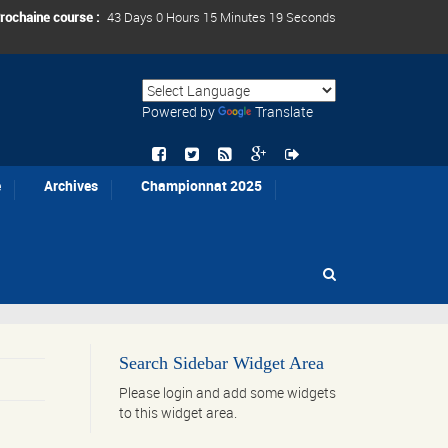
rochaine course :
43 Days 0 Hours 15 Minutes 19 Seconds
Powered by
Translate
e
Archives
Championnat 2025
Search Sidebar Widget Area
Please login and add some widgets
to this widget area.