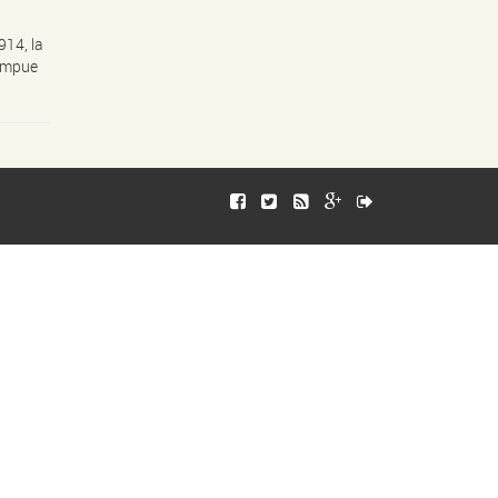
914, la
rompue