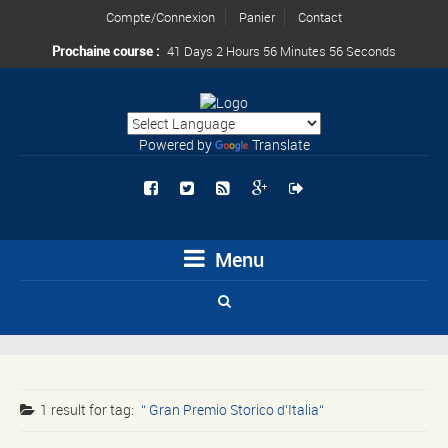
Compte/Connexion
Panier
Contact
Prochaine course :
41 Days 2 Hours 56 Minutes 56 Seconds
Powered by
Translate
Menu
1 result for
tag:
Gran Premio Storico d’Italia