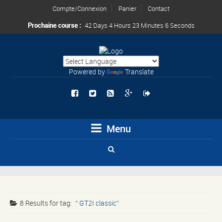
Compte/Connexion
Panier
Contact
Prochaine course :
42 Days 4 Hours 23 Minutes 6 Seconds
Powered by
Translate
Menu
8 Results for
tag:
GT2I classic