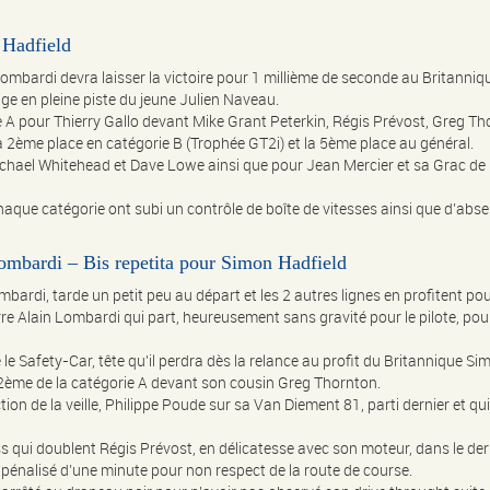
 Hadfield
Lombardi devra laisser la victoire pour 1 millième de seconde au Britanni
e en pleine piste du jeune Julien Naveau.
e A pour Thierry Gallo devant Mike Grant Peterkin, Régis Prévost, Greg Tho
la 2ème place en catégorie B (Trophée GT2i) et la 5ème place au général.
ichael Whitehead et Dave Lowe ainsi que pour Jean Mercier et sa Grac de
e chaque catégorie ont subi un contrôle de boîte de vitesses ainsi que d’a
Lombardi – Bis repetita pour Simon Hadfield
mbardi, tarde un petit peu au départ et les 2 autres lignes en profitent po
rre Alain Lombardi qui part, heureusement sans gravité pour le pilote, po
e le Safety-Car, tête qu’il perdra dès la relance au profit du Britannique S
2ème de la catégorie A devant son cousin Greg Thornton.
ion de la veille, Philippe Poude sur sa Van Diement 81, parti dernier et q
ss qui doublent Régis Prévost, en délicatesse avec son moteur, dans le de
 pénalisé d’une minute pour non respect de la route de course.