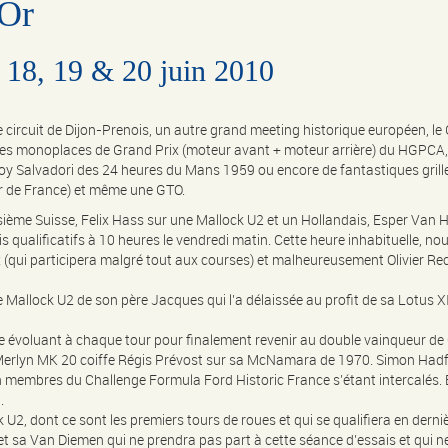
’Or
s 18, 19 & 20 juin 2010
circuit de Dijon-Prenois, un autre grand meeting historique européen, le G
, les monoplaces de Grand Prix (moteur avant + moteur arrière) du HGPCA
Roy Salvadori des 24 heures du Mans 1959 ou encore de fantastiques gril
r de France) et même une GTO.
sième Suisse, Felix Hass sur une Mallock U2 et un Hollandais, Esper Van 
s qualificatifs à 10 heures le vendredi matin. Cette heure inhabituelle, nou
(qui participera malgré tout aux courses) et malheureusement Olivier Rec
e Mallock U2 de son père Jacques qui l’a délaissée au profit de sa Lotus XI
re évoluant à chaque tour pour finalement revenir au double vainqueur de
 Merlyn MK 20 coiffe Régis Prévost sur sa McNamara de 1970. Simon Hadfiel
embres du Challenge Formula Ford Historic France s’étant intercalés. Be
.
 U2, dont ce sont les premiers tours de roues et qui se qualifiera en derniè
 sa Van Diemen qui ne prendra pas part à cette séance d’essais et qui ne 