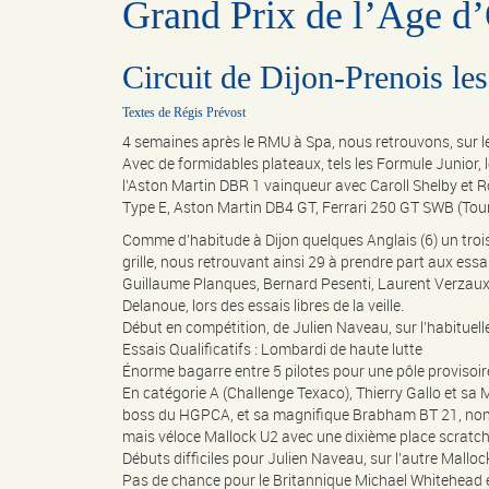
Grand Prix de l’Age d
Circuit de Dijon-Prenois le
Textes de Régis Prévost
4 semaines après le RMU à Spa, nous retrouvons, sur le 
Avec de formidables plateaux, tels les Formule Junior
l’Aston Martin DBR 1 vainqueur avec Caroll Shelby et 
Type E, Aston Martin DB4 GT, Ferrari 250 GT SWB (Tou
Comme d’habitude à Dijon quelques Anglais (6) un troi
grille, nous retrouvant ainsi 29 à prendre part aux essai
Guillaume Planques, Bernard Pesenti, Laurent Verzaux 
Delanoue, lors des essais libres de la veille.
Début en compétition, de Julien Naveau, sur l’habituell
Essais Qualificatifs : Lombardi de haute lutte
Énorme bagarre entre 5 pilotes pour une pôle provisoi
En catégorie A (Challenge Texaco), Thierry Gallo et sa
boss du HGPCA, et sa magnifique Brabham BT 21, non m
mais véloce Mallock U2 avec une dixième place scratch
Débuts difficiles pour Julien Naveau, sur l’autre Mallock
Pas de chance pour le Britannique Michael Whitehead et