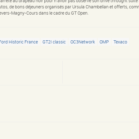
rrêté au drapeau noir pour n’avoir pas observé son drive throught suite 
autos, de bons déjeuners organisés par Ursula Chambellan et offerts, com
 Nevers-Magny-Cours dans le cadre du GT Open.
ord Historic France
GT2I classic
OC3Network
OMP
Texaco