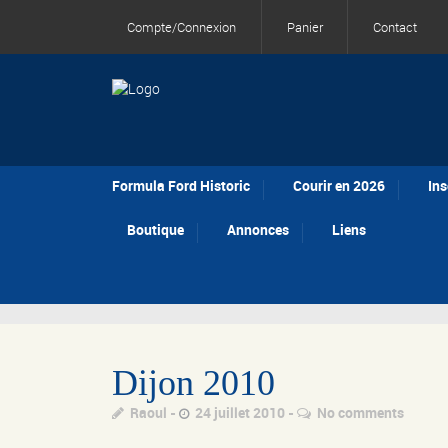
Compte/Connexion
Panier
Contact
Formula Ford Historic
Courir en 2026
Ins
Boutique
Annonces
Liens
Dijon 2010
Raoul
24 juillet 2010
No comments