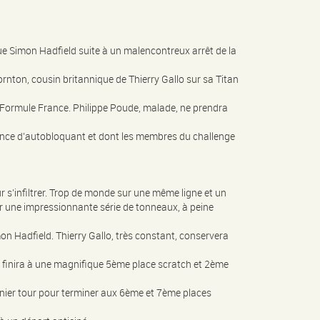
que Simon Hadfield suite à un malencontreux arrêt de la
rnton, cousin britannique de Thierry Gallo sur sa Titan
 Formule France. Philippe Poude, malade, ne prendra
bsence d’autobloquant et dont les membres du challenge
ur s’infiltrer. Trop de monde sur une même ligne et un
ur une impressionnante série de tonneaux, à peine
imon Hadfield. Thierry Gallo, très constant, conservera
ui finira à une magnifique 5ème place scratch et 2ème
rnier tour pour terminer aux 6ème et 7ème places