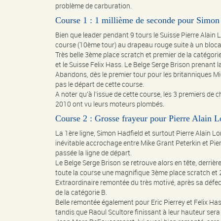
problème de carburation.
Course 1 : 1 millième de seconde pour Simon
Bien que leader pendant 9 tours le Suisse Pierre Alain 
course (10ème tour) au drapeau rouge suite à un blocag
Très belle 3ème place scratch et premier de la catégori
et le Suisse Felix Hass. Le Belge Serge Brison prenant 
Abandons, dès le premier tour pour les britanniques M
pas le départ de cette course.
A noter qu’à l’issue de cette course, les 3 premiers d
2010 ont vu leurs moteurs plombés.
Course 2 : Grosse frayeur pour Pierre Alain 
La 1ère ligne, Simon Hadfield et surtout Pierre Alain Lo
inévitable accrochage entre Mike Grant Peterkin et Pie
passée la ligne de départ.
Le Belge Serge Brison se retrouve alors en tête, derrièr
toute la course une magnifique 3ème place scratch et 
Extraordinaire remontée du très motivé, après sa défect
de la catégorie B.
Belle remontée également pour Eric Pierrey et Felix Ha
tandis que Raoul Scultore finissant à leur hauteur sera