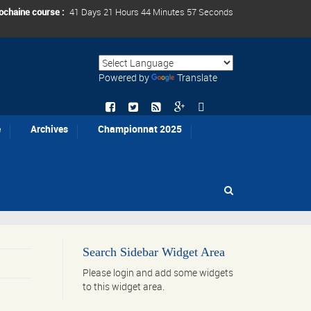
ochaine course :
41 Days 21 Hours 44 Minutes 57 Seconds
Powered by
Translate
e
Archives
Championnat 2025
Search Sidebar Widget Area
Please login and add some widgets
to this widget area.