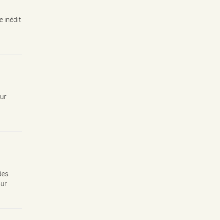
 inédit
ur
des
our