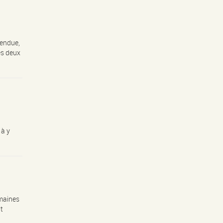
tendue,
ès deux
 à y
maines
it