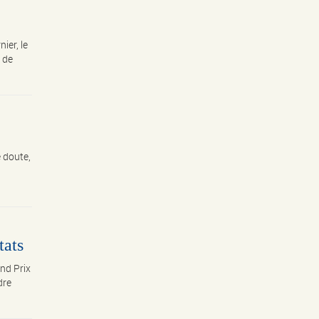
ier, le
t de
 doute,
tats
nd Prix
dre