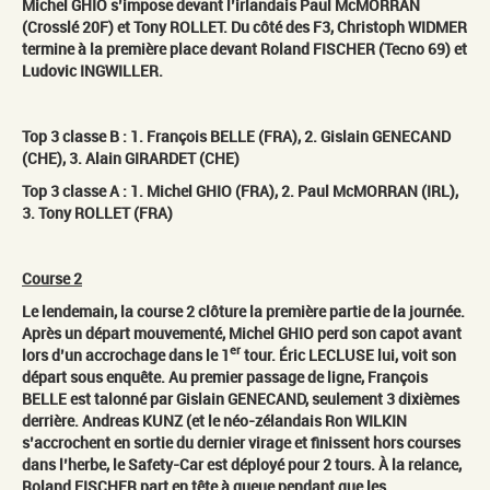
Michel GHIO s’impose devant l’irlandais Paul McMORRAN
(Crosslé 20F) et Tony ROLLET. Du côté des F3, Christoph WIDMER
termine à la première place devant Roland FISCHER (Tecno 69) et
Ludovic INGWILLER.
Top 3 classe B : 1. François BELLE (FRA), 2. Gislain GENECAND
(CHE), 3. Alain GIRARDET (CHE)
Top 3 classe A : 1. Michel GHIO (FRA), 2. Paul McMORRAN (IRL),
3. Tony ROLLET (FRA)
Course 2
Le lendemain, la course 2 clôture la première partie de la journée.
Après un départ mouvementé, Michel GHIO perd son capot avant
er
lors d’un accrochage dans le 1
tour. Éric LECLUSE lui, voit son
départ sous enquête. Au premier passage de ligne, François
BELLE est talonné par Gislain GENECAND, seulement 3 dixièmes
derrière. Andreas KUNZ (et le néo-zélandais Ron WILKIN
s’accrochent en sortie du dernier virage et finissent hors courses
dans l’herbe, le Safety-Car est déployé pour 2 tours. À la relance,
Roland FISCHER part en tête à queue pendant que les