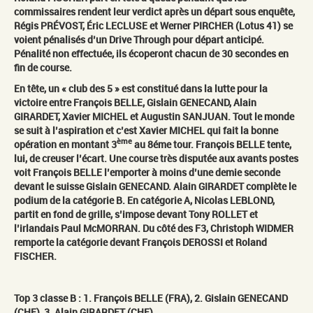
commissaires rendent leur verdict après un départ sous enquête,
Régis PRÉVOST, Éric LECLUSE et Werner PIRCHER (Lotus 41) se
voient pénalisés d’un Drive Through pour départ anticipé.
Pénalité non effectuée, ils écoperont chacun de 30 secondes en
fin de course.
En tête, un « club des 5 » est constitué dans la lutte pour la
victoire entre François BELLE, Gislain GENECAND, Alain
GIRARDET, Xavier MICHEL et Augustin SANJUAN. Tout le monde
se suit à l’aspiration et c’est Xavier MICHEL qui fait la bonne
ème
opération en montant 3
au 8éme tour. François BELLE tente,
lui, de creuser l’écart. Une course très disputée aux avants postes
voit François BELLE l’emporter à moins d’une demie seconde
devant le suisse Gislain GENECAND. Alain GIRARDET complète le
podium de la catégorie B. En catégorie A, Nicolas LEBLOND,
partit en fond de grille, s’impose devant Tony ROLLET et
l’irlandais Paul McMORRAN. Du côté des F3, Christoph WIDMER
remporte la catégorie devant François DEROSSI et Roland
FISCHER.
Top 3 classe B : 1. François BELLE (FRA), 2. Gislain GENECAND
(CHE), 3. Alain GIRARDET (CHE)