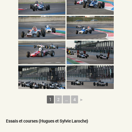
1
2
...
4
►
Essais et courses (Hugues et Sylvie Laroche)