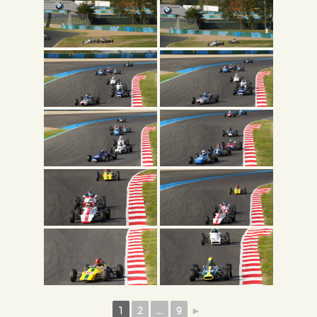
1
2
...
9
►