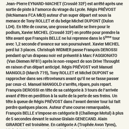
Jean-Pierre EYNARD-MACHET (Crosslé 32F) est arrêté après une
sortie de piste à l’amorce du virage du Lycée. Régis PRÉVOST
(McNamara FCA Mk3) auteur d’un super départ est sous la
menace de Tony ROLLET et du belge Michel DUPONT (Dulon
LD4). En tête de course, une grosse bataille se livre pour le
podium, Xavier MICHEL (Crosslé 32F) en profite pour prendre la
ème
tête avant que François BELLE ne lui reprenne dans le 5
tour
avec 1,2 seconde d’avance sur son poursuivant. Xavier MICHEL
perd lui 3 places. Christoph WIDMER passe François DEROSSI
pendant qu’un drapeau noir est présenté à Marc FAGGIONATO
(Van Diemen RF81) après le non-respect de son Drive Throught
en raison d’un départ anticipé. Régis PRÉVOST voit Manuel
MANGOLD (March 719), Tony ROLLET et Michel DUPONT se
rapprocher dans ses rétroviseurs avant qu’il ne se fasse passer
par ceux-ci. Manuel MANGOLD s’arrête, répare, puis repart.
François DEROSSI en tête de sa catégorie à 3 tours de l’arrivée
avant d’être en perdition à la suite de la perte de ses freins. Un
tête à queue de Régis PRÉVOST dans l’avant dernier tour lui fait
perdre quelques places. Auteur d’une course remarquable,
François BELLE s’impose en catégorie B (Challenge Motul) à plus
de 5 secondes devant le suisse Gislain GENECAND. Alain
GIRARDET est troisième. En catégorie A (Trophée Avon Tyres),