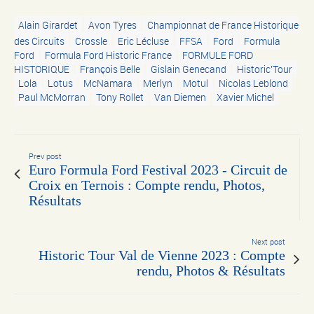
Alain Girardet
Avon Tyres
Championnat de France Historique
des Circuits
Crossle
Eric Lécluse
FFSA
Ford
Formula
Ford
Formula Ford Historic France
FORMULE FORD
HISTORIQUE
François Belle
Gislain Genecand
Historic'Tour
Lola
Lotus
McNamara
Merlyn
Motul
Nicolas Leblond
Paul McMorran
Tony Rollet
Van Diemen
Xavier Michel
Prev post
Euro Formula Ford Festival 2023 - Circuit de
Croix en Ternois : Compte rendu, Photos,
Résultats
Next post
Historic Tour Val de Vienne 2023 : Compte
rendu, Photos & Résultats