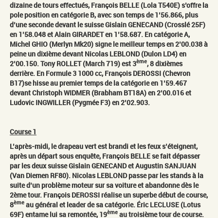
dizaine de tours effectués, François BELLE (Lola T540E) s’offre la
pole position en catégorie B, avec son temps de 1’56.866, plus
d’une seconde devant le suisse Gislain GENECAND (Crosslé 25F)
en 1’58.048 et Alain GIRARDET en 1’58.687. En catégorie A,
Michel GHIO (Merlyn Mk20) signe le meilleur temps en 2’00.038 à
peine un dixième devant Nicolas LEBLOND (Dulon LD4) en
ème
2’00.150. Tony ROLLET (March 719) est 3
, 8 dixièmes
derrière. En Formule 3 1000 cc, François DEROSSI (Chevron
B17)se hisse au premier temps de la catégorie en 1’59.467
devant Christoph WIDMER (Brabham BT18A) en 2’00.016 et
Ludovic INGWILLER (Pygmée F3) en 2’02.903.
Course 1
L’après-midi, le drapeau vert est brandi et les feux s’éteignent,
après un départ sous enquête, François BELLE se fait dépasser
par les deux suisse Gislain GENECAND et Augustin SANJUAN
(Van Diemen RF80). Nicolas LEBLOND passe par les stands à la
suite d’un problème moteur sur sa voiture et abandonne dès le
2ème tour. François DEROSSI réalise un superbe début de course,
ème
8
au général et leader de sa catégorie. Éric LECLUSE (Lotus
ème
69F) entame lui sa remontée, 19
au troisième tour de course.