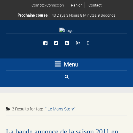
Compte/Connexion
Panier
Contact
Prochaine course :
43 Days 3 Hours 8 Minutes 9 Seconds
Menu
3 Results for
tag:
Le Mans Story
La bande annonce de la saison 2011 en