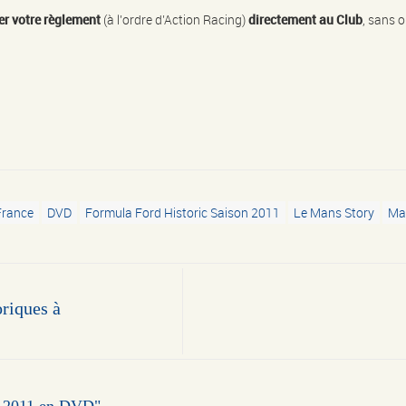
er votre règlement
(à l’ordre d’Action Racing)
directement au Club
, sans o
France
DVD
Formula Ford Historic Saison 2011
Le Mans Story
Ma
riques à
on 2011 en DVD"