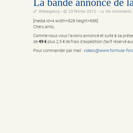
La bande annonce de l
Webagency
23 février 2012
No comments
[media id=4 width=928 height=696]
Chers amis,
Comme nous vous l’avions annoncé et suite à sa présent
de
49 €
plus 2,5 € de frais d’expédition (tarif réservé 
Pour commander par mail :
videos@www.formula-ford-