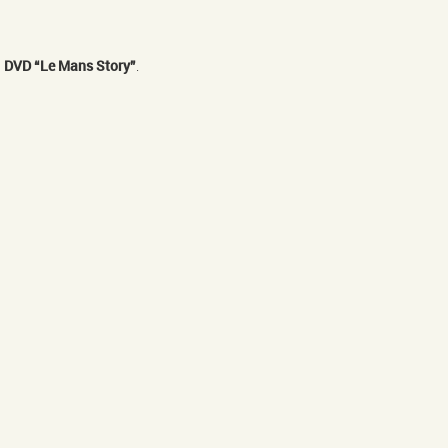
u
DVD “Le Mans Story”
.