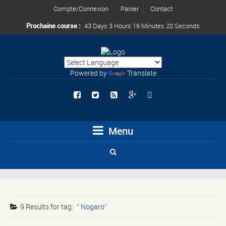
Compte/Connexion
Panier
Contact
Prochaine course :
43 Days 3 Hours 16 Minutes 20 Seconds
Powered by
Translate
Menu
9 Results for
tag:
Nogaro