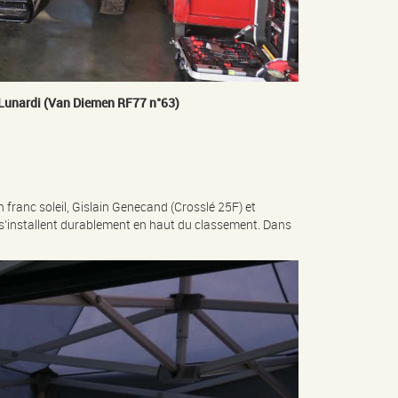
o Lunardi (Van Diemen RF77 n°63)
n franc soleil, Gislain Genecand (Crosslé 25F) et
es s’installent durablement en haut du classement. Dans