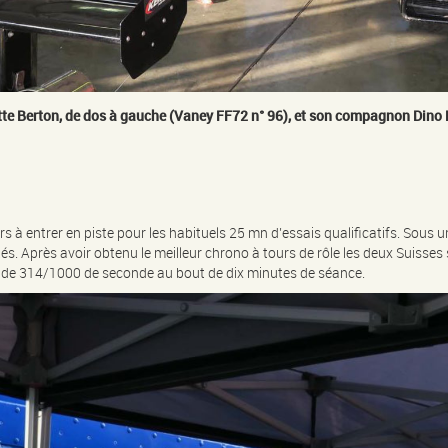
lotte Berton, de dos à gauche (Vaney FF72 n° 96), et son compagnon Din
 à entrer en piste pour les habituels 25 mn d’essais qualificatifs. Sous u
ités. Après avoir obtenu le meilleur chrono à tours de rôle les deux Suiss
r de 314/1000 de seconde au bout de dix minutes de séance.