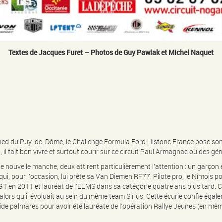
Textes de Jacques Furet – Photos de Guy Pawlak et Michel Naquet
ied du Puy-de-Dôme, le Challenge Formula Ford Historic France pose so
l fait bon vivre et surtout courir sur ce circuit Paul Armagnac où des géné
 nouvelle manche, deux attirent particulièrement l’attention : un garçon et
t qui, pour l’occasion, lui prête sa Van Diemen RF77. Pilote pro, le Nîmois 
 GT en 2011 et lauréat de l’ELMS dans sa catégorie quatre ans plus tard. 
, alors qu’il évoluait au sein du même team Sirius. Cette écurie confie é
ide palmarès pour avoir été lauréate de l’opération Rallye Jeunes (en mêm