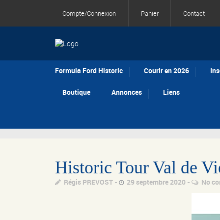
Compte/Connexion
Panier
Contact
Formula Ford Historic
Courir en 2026
Ins
Boutique
Annonces
Liens
Historic Tour Val de V
Régis PREVOST
29 septembre 2020
No c