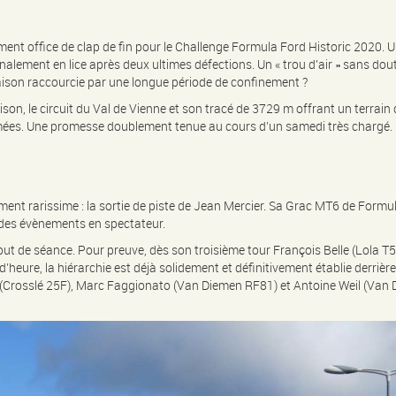
ement office de clap de fin pour le Challenge Formula Ford Historic 2020. 
alement en lice après deux ultimes défections. Un « trou d’air » sans dou
aison raccourcie par une longue période de confinement ?
n, le circuit du Val de Vienne et son tracé de 3729 m offrant un terrain 
mées. Une promesse doublement tenue au cours d’un samedi très chargé.
ent rarissime : la sortie de piste de Jean Mercier. Sa Grac MT6 de Formu
e des évènements en spectateur.
ébut de séance. Pour preuve, dès son troisième tour François Belle (Lola 
d’heure, la hiérarchie est déjà solidement et définitivement établie derrièr
et (Crosslé 25F), Marc Faggionato (Van Diemen RF81) et Antoine Weil (Va