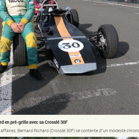
d en pré-grille avec sa Crosslé 30F
 affaires, Bernard Richard (Crosslé 30F) se contente d’’un modeste chrono