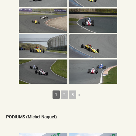
1
2
3
►
PODIUMS (Michel Naquet)