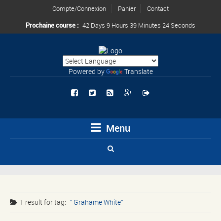
Compte/Connexion
Panier
Contact
Prochaine course :
42 Days 9 Hours 39 Minutes 24 Seconds
Powered by
Translate
Menu
1 result for
tag:
Grahame White