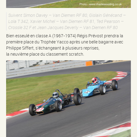
Suivent Simon Davey – Van Diemen RF 80, Gislain Génécand –
Lola T 342, Xavier Michel – Van Diemen RF 81, Ted Pearson –
Crossle 32 F et Jean Jacques Deverly – Van Diemen RF 80
Bien esseulé en classe A (1967-1974) Régis Prévost prendra la
première place du Trophée Yacco après une belle bagarre avec
Philippe Siffert, s’échangeant à plusieurs reprises,
la neuvième place du classement scratch.