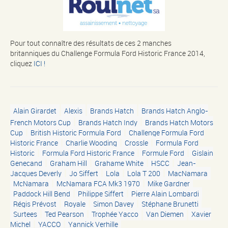
Pour tout connaître des résultats de ces 2 manches
britanniques du Challenge Formula Ford Historic France 2014,
cliquez
ICI !
Alain Girardet
Alexis
Brands Hatch
Brands Hatch Anglo-
French Motors Cup
Brands Hatch Indy
Brands Hatch Motors
Cup
British Historic Formula Ford
Challenge Formula Ford
Historic France
Charlie Wooding
Crossle
Formula Ford
Historic
Formula Ford Historic France
Formule Ford
Gislain
Genecand
Graham Hill
Grahame White
HSCC
Jean-
Jacques Deverly
Jo Siffert
Lola
Lola T 200
MacNamara
McNamara
McNamara FCA Mk3 1970
Mike Gardner
Paddock Hill Bend
Philippe Siffert
Pierre Alain Lombardi
Régis Prévost
Royale
Simon Davey
Stéphane Brunetti
Surtees
Ted Pearson
Trophée Yacco
Van Diemen
Xavier
Michel
YACCO
Yannick Verhille