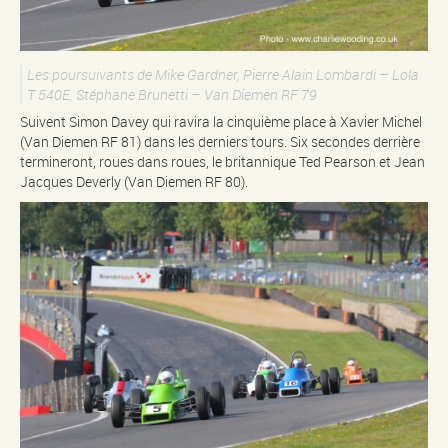
Les poursuivants de Mike Gardner, Pierre Alain Lombardi – Lola
T 540E, Stéphane Brunetti – Van Diemen RF 79
Suivent Simon Davey qui ravira la cinquième place à Xavier Michel
(Van Diemen RF 81) dans les derniers tours. Six secondes derrière
termineront, roues dans roues, le britannique Ted Pearson et Jean
Jacques Deverly (Van Diemen RF 80).