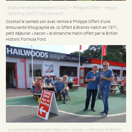
Grahame White (Président HSCC) – Philippe Siffert – Fergus
Whatling (HSCC Club Steward)
Cocktail le samedi soir avec remise à Philippe Siffert d’une
émouvante lithographie de Jo Siffert à Brands Hatch en 1971,
petit déjeuner « bacon » le dimanche matin offert par la British
Historic Formula Ford.
Le dimanche matin petit déjeuner « bacon » offert par la British