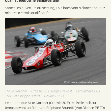
Qualifs : tous derrière Mike Gardner
Samedi en ouverture du meeting, 16 pilotes vont s’élancer pour 25
minutes d’essais qualificatifs.
Mike Gardner – Crossle 30 F, Régis Prévost – McNamara FCA
Mk3 et Philippe Siffert – Royale RP 21
Le britannique Mike Gardner (Crossle 30 F) réalise le meilleur
temps devant un étonnant Stéphane Brunetti (Van Diemen RF 79)