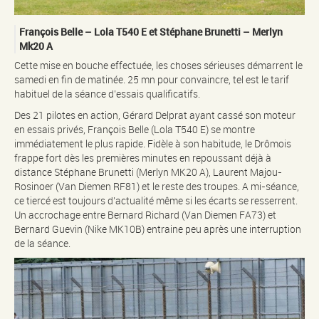
François Belle – Lola T540 E et Stéphane Brunetti – Merlyn
Mk20 A
Cette mise en bouche effectuée, les choses sérieuses démarrent le
samedi en fin de matinée. 25 mn pour convaincre, tel est le tarif
habituel de la séance d’essais qualificatifs.
Des 21 pilotes en action, Gérard Delprat ayant cassé son moteur
en essais privés, François Belle (Lola T540 E) se montre
immédiatement le plus rapide. Fidèle à son habitude, le Drômois
frappe fort dès les premières minutes en repoussant déjà à
distance Stéphane Brunetti (Merlyn MK20 A), Laurent Majou-
Rosinoer (Van Diemen RF81) et le reste des troupes. A mi-séance,
ce tiercé est toujours d’actualité même si les écarts se resserrent.
Un accrochage entre Bernard Richard (Van Diemen FA73) et
Bernard Guevin (Nike MK10B) entraine peu après une interruption
de la séance.