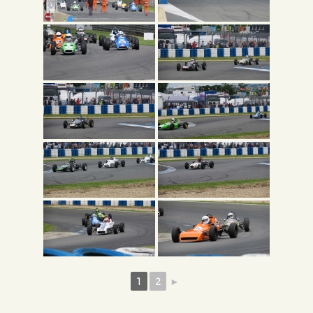
1
2
►