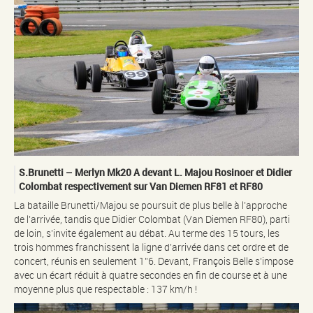
S.Brunetti – Merlyn Mk20 A devant L. Majou Rosinoer et Didier
Colombat respectivement sur Van Diemen RF81 et RF80
La bataille Brunetti/Majou se poursuit de plus belle à l’approche
de l’arrivée, tandis que Didier Colombat (Van Diemen RF80), parti
de loin, s’invite également au débat. Au terme des 15 tours, les
trois hommes franchissent la ligne d’arrivée dans cet ordre et de
concert, réunis en seulement 1’’6. Devant, François Belle s’impose
avec un écart réduit à quatre secondes en fin de course et à une
moyenne plus que respectable : 137 km/h !